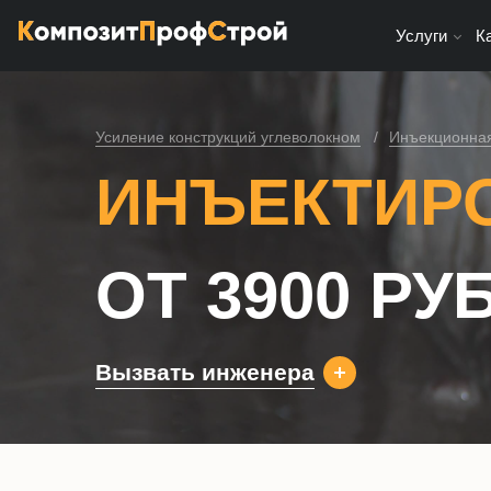
Услуги
К
Усиление конструкций углеволокном
Инъекционная
ИНЪЕКТИР
ОТ 3900 РУ
Вызвать инженера