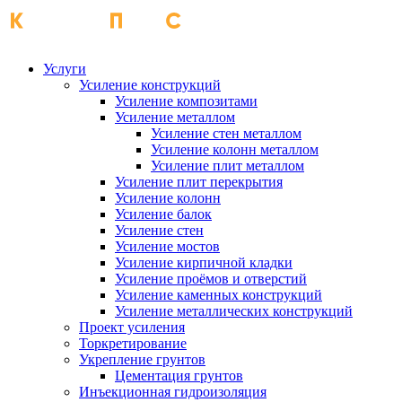
Услуги
Усиление конструкций
Усиление композитами
Усиление металлом
Усиление стен металлом
Усиление колонн металлом
Усиление плит металлом
Усиление плит перекрытия
Усиление колонн
Усиление балок
Усиление стен
Усиление мостов
Усиление кирпичной кладки
Усиление проёмов и отверстий
Усиление каменных конструкций
Усиление металлических конструкций
Проект усиления
Торкретирование
Укрепление грунтов
Цементация грунтов
Инъекционная гидроизоляция