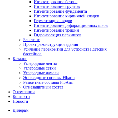
Инъектирование бетона
Инъектирование грунтов
Инъектирование фундамента
Инъектирование кирпичной кладки
Герметизация вводов
Инъектирование деформационных швов
Инъектирование трещин
Гидроизоляция паркингов
Бластинг
Проект реконструкции здания
Усиление перекрытий для устройства детских
бассейнов
Каталог
Углеродные ленты
Углеродные сетки
Углеродные ламели
Эпоксидные составы Fibarm
Ремонтные составы FibArm
Огнезащитный состав
О компании
Контакты
Новости
Дилерам